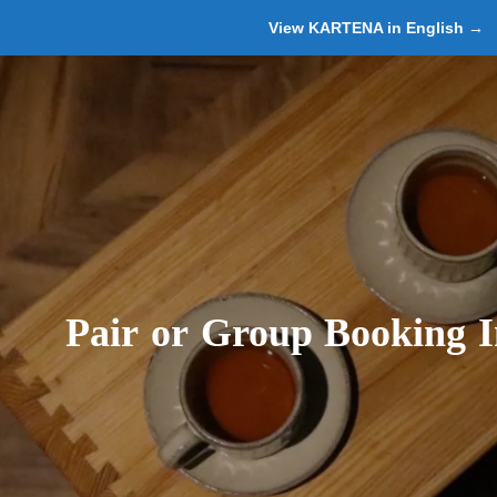
View KARTENA in English →
P
a
i
r
o
r
G
r
o
u
p
B
o
o
k
i
n
g
I