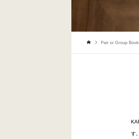
Pair or Group Book
K
す