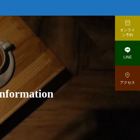

オンライ
ン予約

LINE

アクセス
n
f
o
r
m
a
t
i
o
n