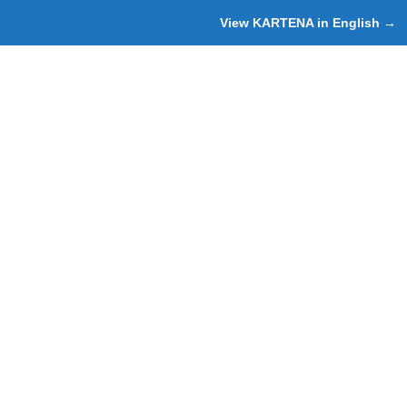
View KARTENA in English →
な
&
な
#
ら
を
8
2
カ
ご
1
1
;
ル
す
で
テ
た
マ
ナ
め
タ
へ
に
ニ
テ