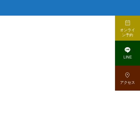

オンライ
ン予約

LINE

アクセス